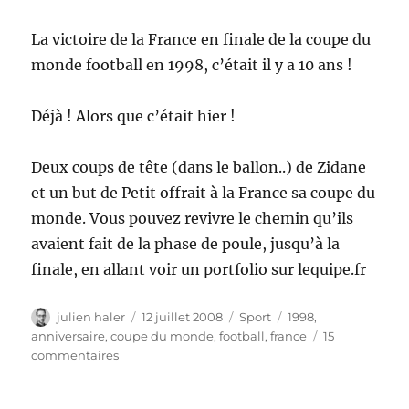
La victoire de la France en finale de la coupe du
monde football en 1998, c’était il y a 10 ans !
Déjà ! Alors que c’était hier !
Deux coups de tête (dans le ballon..) de Zidane
et un but de Petit offrait à la France sa coupe du
monde. Vous pouvez revivre le chemin qu’ils
avaient fait de la phase de poule, jusqu’à la
finale, en allant voir un portfolio sur lequipe.fr
Auteur
Publié
Catégories
Étiquettes
julien haler
12 juillet 2008
Sport
1998
,
le
anniversaire
,
coupe du monde
,
football
,
france
15
sur
commentaires
L’épopée
de