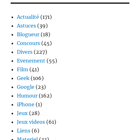
France
98,
10
Actualité
(171)
ans
Astuces
(39)
déjà
Blogueur
(18)
!
Concours
(45)
Divers
(227)
Evenement
(55)
Film
(41)
Geek
(106)
Google
(23)
Humour
(162)
iPhone
(1)
Jeux
(28)
Jeux videos
(61)
Liens
(6)
Materiel
(33)