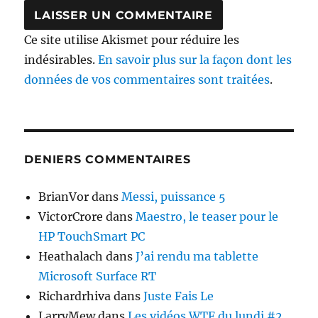
Ce site utilise Akismet pour réduire les
indésirables.
En savoir plus sur la façon dont les
données de vos commentaires sont traitées
.
DENIERS COMMENTAIRES
BrianVor
dans
Messi, puissance 5
VictorCrore
dans
Maestro, le teaser pour le
HP TouchSmart PC
Heathalach
dans
J’ai rendu ma tablette
Microsoft Surface RT
Richardrhiva
dans
Juste Fais Le
LarryMew
dans
Les vidéos WTF du lundi #2