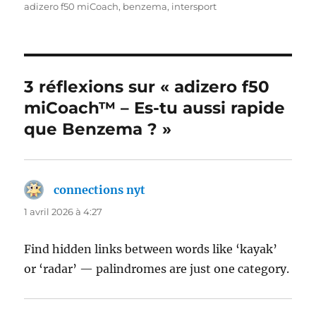
le
adizero f50 miCoach
,
benzema
,
intersport
3 réflexions sur « adizero f50
miCoach™ – Es-tu aussi rapide
que Benzema ? »
connections nyt
dit :
1 avril 2026 à 4:27
Find hidden links between words like ‘kayak’
or ‘radar’ — palindromes are just one category.