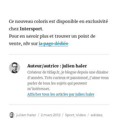
Ce nouveau coloris est disponible en exclusivité
chez
Intersport
.
Pour en savoir plus et trouver un point de
vente, rdv sur
la page dédiée
Auteur/autrice :
julien haler
Créateur de titlap.fr, je blogue depuis une dizaine
d'années. Très curieux et passionné, j'aime vous
parler de tous les sujets qui peuvent
m'intéresser.
Afficher tous les articles par julien haler
Auteur
Publié
Catégories
Étiquettes
julien haler
2 mars 2012
Sport
,
Video
adidas
,