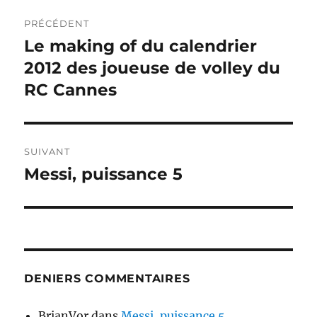
Navigation
PRÉCÉDENT
de
Le making of du calendrier
Publication
précédente :
2012 des joueuse de volley du
l’article
RC Cannes
SUIVANT
Messi, puissance 5
Publication
suivante :
DENIERS COMMENTAIRES
BrianVor
dans
Messi, puissance 5