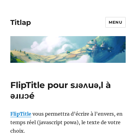
Titlap
MENU
FlipTitle pour sɹǝʌuǝ,l à
ǝɹıɹɔé
FlipTitle
vous permettra d’écrire à l’envers, en
temps réel (javascript powa), le texte de votre
choix.