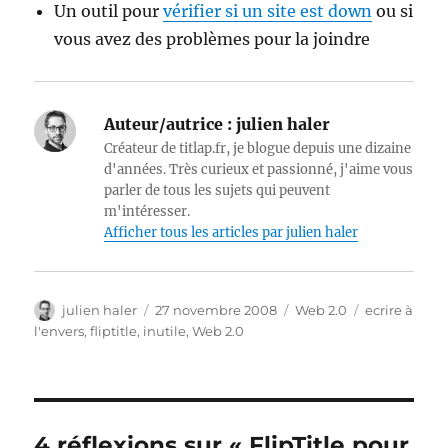
Un outil pour
vérifier si un site est down
ou si
vous avez des problèmes pour la joindre
Auteur/autrice :
julien haler
Créateur de titlap.fr, je blogue depuis une dizaine
d'années. Très curieux et passionné, j'aime vous
parler de tous les sujets qui peuvent
m'intéresser.
Afficher tous les articles par julien haler
Auteur
Publié
Catégories
Étiquettes
julien haler
27 novembre 2008
Web 2.0
ecrire à
le
l'envers
,
fliptitle
,
inutile
,
Web 2.0
4 réflexions sur « FlipTitle pour