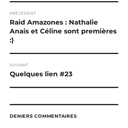
Navigation
PRÉCÉDENT
de
Raid Amazones : Nathalie
Publication
précédente :
Anais et Céline sont premières
l’article
:)
SUIVANT
Quelques lien #23
Publication
suivante :
DENIERS COMMENTAIRES