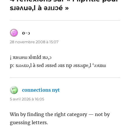
sɹǝʌuǝ,l à ǝɹıɹɔé »
o-ɔ
dit :
28 novembre 2008 à 15:07
¡ ʇuɐɹɹɐɯ ʇôʇnld ʇsǝ,ɔ
p: sɹǝʌuǝ,l à sɐd ǝssɐd ǝʇıs np ǝssǝɹpɐ,l ‘ǝɔuıɯ
connections nyt
dit :
5 avril 2026 à 16:05
Win by finding the right category — not by
guessing letters.